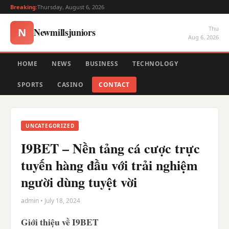
Breaking:
Thursday, August 6, 2026
Thu
Newmillsjuniors
N
Aug 6, 2026
HOME
NEWS
BUSINESS
TECHNOLOGY
SPORTS
CASINO
CONTACT
UNCATEGORIZED
I9BET – Nền tảng cá cược trực
tuyến hàng đầu với trải nghiệm
người dùng tuyệt vời
admin • July 18, 2024
Giới thiệu về I9BET