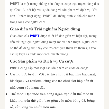
I9BET là một trong những nền tảng cá cược trực tuyến hàng đầu
tại Châu Á, nổi bật với sự đa dạng về sản phẩm và dịch vụ. Với
hơn 10 năm hoạt động, I9BET đã khẳng định vị thế của mình
trong lòng các người chơi.
Giao diện và Trải nghiệm Người dùng
I9BET
Giao diện của
được thiết kế đơn giản và hiện đại, mang
đến trải nghiệm người dùng mượt mà và thân thiện. Người chơi
có thể dễ dàng tìm thấy các trò chơi yêu thích và tham gia vào
các sự kiện cá cược một cách nhanh chóng.
Các Sản phẩm và Dịch vụ Cá cược
I9BET cung cấp một loạt các sản phẩm cá cược đa dạng:
Casino trực tuyến: Với các trò chơi bài bạc như baccarat,
blackjack và roulette, cùng các trò chơi slot hấp dẫn từ
nhà cung cấp hàng đầu.
Thể thao: Đặt cược trên hàng ngàn trận đấu thể thao từ
khắp nơi trên thế giới, bao gồm các môn bóng đá, bóng
rổ, cầu lông và nhiều hơn nữa.