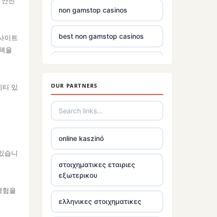
 안전
non gamstop casinos
best non gamstop casinos
 사이트
선택을
casino sites
OUR PARTNERS
리티 있
non gamstop casinos uk
£5 deposit casinos not on
gamstop
online kaszinó
non uk gambling sites
 있습니
στοιχηματικες εταιριες
εξωτερικου
top irish casino
경험을
ελληνικες στοιχηματικες
tr88.com