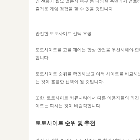
인 전화가 필요 없는지 여부 등 다양한 측면에서 검
즐거운 게임 경험을 할 수 있을 것입니다.
안전한 토토사이트 선택 요령
토토사이트를 고를 때에는 항상 안전을 우선시해야 합
합니다.
토토사이트 순위를 확인해보고 여러 사이트를 비교해보
는 것이 훌륭한 선택이 될 것입니다.
또한, 토토사이트 커뮤니티에서 다른 이용자들의 의견
이트는 피하는 것이 바람직합니다.
토토사이트 순위 및 추천