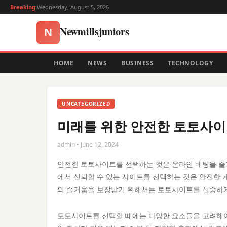
Breaking:
Wednesday, August 5, 2026
Newmillsjuniors
N
HOME
NEWS
BUSINESS
TECHNOLOGY
UNCATEGORIZED
미래를 위한 안전한 토토사이
admin • June 12, 2024
안전한 토토사이트를 선택하는 것은 온라인 베팅을 즐
에서 신뢰할 수 있는 사이트를 선택하는 것은 안전한 
의 즐거움을 보장받기 위해서는 토토사이트를 신중하
토토사이트를 선택할 때에는 다양한 요소들을 고려해야 