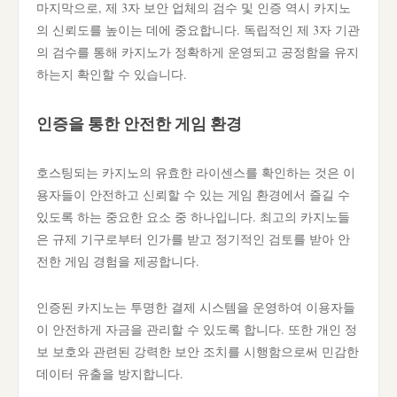
마지막으로, 제 3자 보안 업체의 검수 및 인증 역시 카지노
의 신뢰도를 높이는 데에 중요합니다. 독립적인 제 3자 기관
의 검수를 통해 카지노가 정확하게 운영되고 공정함을 유지
하는지 확인할 수 있습니다.
인증을 통한 안전한 게임 환경
호스팅되는 카지노의 유효한 라이센스를 확인하는 것은 이
용자들이 안전하고 신뢰할 수 있는 게임 환경에서 즐길 수
있도록 하는 중요한 요소 중 하나입니다. 최고의 카지노들
은 규제 기구로부터 인가를 받고 정기적인 검토를 받아 안
전한 게임 경험을 제공합니다.
인증된 카지노는 투명한 결제 시스템을 운영하여 이용자들
이 안전하게 자금을 관리할 수 있도록 합니다. 또한 개인 정
보 보호와 관련된 강력한 보안 조치를 시행함으로써 민감한
데이터 유출을 방지합니다.