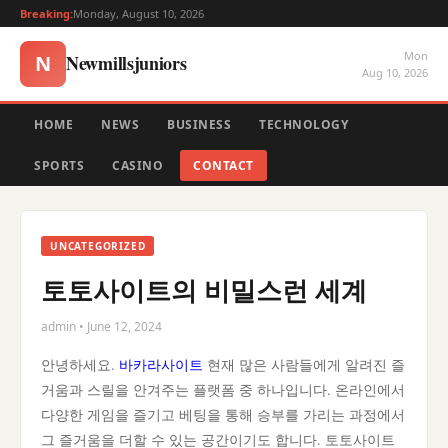
Breaking:
Monday, August 10, 2026
Mon
Newmillsjuniors
N
Aug 10, 2026
HOME
NEWS
BUSINESS
TECHNOLOGY
SPORTS
CASINO
CONTACT
UNCATEGORIZED
토토사이트의 비밀스런 세계
admin • June 12, 2024
안녕하세요.
바카라사이트
현재 많은 사람들에게 알려진 즐
거움과 스릴을 안겨주는 플랫폼 중 하나입니다. 온라인에서
다양한 게임을 즐기고 베팅을 통해 승부를 가리는 과정에서
그 즐거움을 더할 수 있는 공간이기도 합니다. 토토사이트