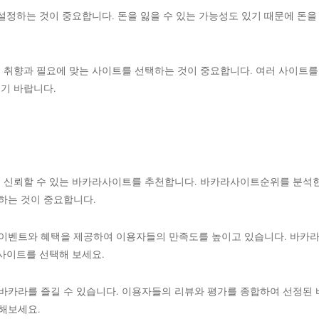
설정하는 것이 중요합니다. 돈을 잃을 수 있는 가능성도 있기 때문에 돈을
 취향과 필요에 맞는 사이트를 선택하는 것이 중요합니다. 여러 사이트를
기 바랍니다.
, 신뢰할 수 있는 바카라사이트를 추천합니다. 바카라사이트순위를 분석한
하는 것이 중요합니다.
이벤트와 혜택을 제공하여 이용자들의 만족도를 높이고 있습니다. 바카
 사이트를 선택해 보세요.
바카라를 즐길 수 있습니다. 이용자들의 리뷰와 평가를 종합하여 선정된
해보세요.