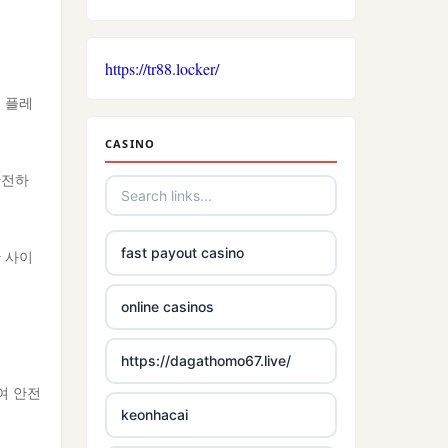
https://tr88.locker/
 플레
CASINO
안전하
fast payout casino
 사이
online casinos
https://dagathomo67.live/
여 안전
keonhacai