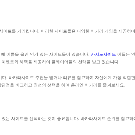
사이트를 가리킵니다. 이러한 사이트들은 다양한 바카라 게임을 제공하며
에 이름을 올린 인기 있는 사이트들이 있습니다.
카지노사이트
이들은 
한 이벤트와 혜택을 제공하여 플레이어들의 선택을 받고 있습니다.
다. 바카라사이트 추천을 받거나 리뷰를 참고하여 자신에게 가장 적합한
장단점을 비교하고 최선의 선택을 하여 온라인 바카라를 즐겨보세요.
수 있는 사이트를 선택하는 것이 중요합니다. 바카라사이트 순위를 참고하