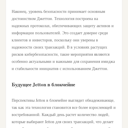
Наконец, уровень безопасности принимает основным
достоинством Джеттон. Технология построена на
надежных протоколах, обеспечивающих защиту активов и
информации пользователей. Это создает доверие среди
клиентов и инвесторов, поскольку они уверены в
надежности своих транзакций. В в условиях растущих
рисков кибербезопасности, такие мероприятия являются
особенно актуальными и важными для сохранения имиджа
и стабильности инициатив с использованием Джеттон.
Будущее Jetton в блокчейне
Перспективы Jetton в блокчейне выглядит обнадеживающе,
так как эта технология становится все более взрослеющей и
востребованной. Каждый день растет количество людей,
которые выбирают Jetton для своих транзакций, что делает