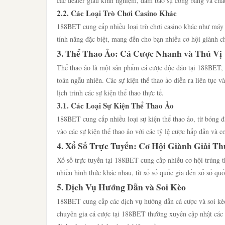
các dealer giàu kinh nghiệm, đảm bảo sự công bằng và chấ
2.2. Các Loại Trò Chơi Casino Khác
188BET cung cấp nhiều loại trò chơi casino khác như máy sl
tính năng đặc biệt, mang đến cho bạn nhiều cơ hội giành chi
3. Thể Thao Ảo: Cá Cược Nhanh và Thú Vị
Thể thao ảo là một sản phẩm cá cược độc đáo tại 188BET, c
toán ngẫu nhiên. Các sự kiện thể thao ảo diễn ra liên tục
lịch trình các sự kiện thể thao thực tế.
3.1. Các Loại Sự Kiện Thể Thao Ảo
188BET cung cấp nhiều loại sự kiện thể thao ảo, từ bóng đ
vào các sự kiện thể thao ảo với các tỷ lệ cược hấp dẫn và c
4. Xổ Số Trực Tuyến: Cơ Hội Giành Giải T
Xổ số trực tuyến tại 188BET cung cấp nhiều cơ hội trúng t
nhiều hình thức khác nhau, từ xổ số quốc gia đến xổ số quố
5. Dịch Vụ Hướng Dẫn và Soi Kèo
188BET cung cấp các dịch vụ hướng dẫn cá cược và soi kèo 
chuyên gia cá cược tại 188BET thường xuyên cập nhật các bà