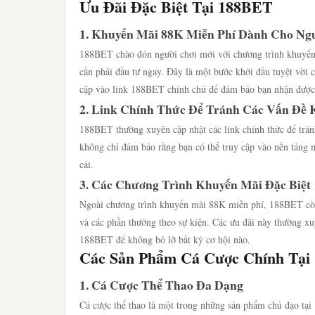
Ưu Đãi Đặc Biệt Tại 188BET
1. Khuyến Mãi 88K Miễn Phí Dành Cho Ng
188BET chào đón người chơi mới với chương trình khuyến 
cần phải đầu tư ngay. Đây là một bước khởi đầu tuyệt vời 
cập vào link 188BET chính chủ để đảm bảo bạn nhận được c
2. Link Chính Thức Để Tránh Các Vấn Đề 
188BET thường xuyên cập nhật các link chính thức để trán
không chỉ đảm bảo rằng bạn có thể truy cập vào nền tảng 
cái.
3. Các Chương Trình Khuyến Mãi Đặc Biệt
Ngoài chương trình khuyến mãi 88K miễn phí, 188BET còn
và các phần thưởng theo sự kiện. Các ưu đãi này thường x
188BET để không bỏ lỡ bất kỳ cơ hội nào.
Các Sản Phẩm Cá Cược Chính Tại
1. Cá Cược Thể Thao Đa Dạng
Cá cược thể thao là một trong những sản phẩm chủ đạo tại