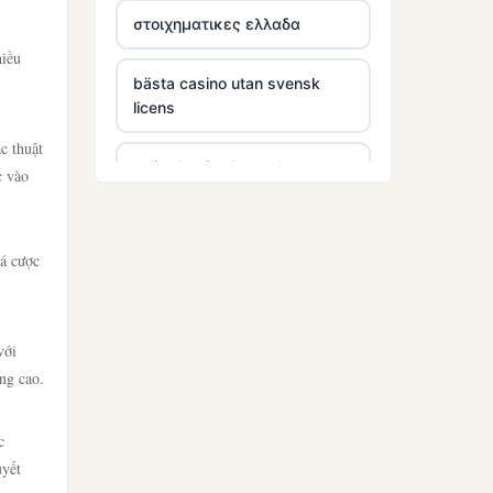
στοιχηματικες ελλαδα
https://tr88.locker/
hiều
bästa casino utan svensk
tg88 win
licens
c thuật
tr88 army
online kasino hrvatska
c vào
uu88 com
bästa casino utan svensk
licens
cá cược
tr88
bästa casino utan svensk
tg88
licens
với
ng cao.
tg88.mba
casino online utan svensk
licens
c
lc88
uyết
bästa online casinon