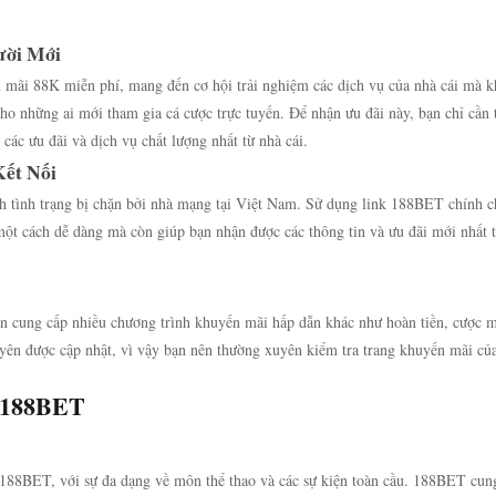
ười Mới
mãi 88K miễn phí, mang đến cơ hội trải nghiệm các dịch vụ của nhà cái mà 
cho những ai mới tham gia cá cược trực tuyến. Để nhận ưu đãi này, bạn chỉ cần 
ác ưu đãi và dịch vụ chất lượng nhất từ nhà cái.
Kết Nối
h tình trạng bị chặn bởi nhà mạng tại Việt Nam. Sử dụng link 188BET chính 
một cách dễ dàng mà còn giúp bạn nhận được các thông tin và ưu đãi mới nhất 
 cung cấp nhiều chương trình khuyến mãi hấp dẫn khác như hoàn tiền, cược m
uyên được cập nhật, vì vậy bạn nên thường xuyên kiểm tra trang khuyến mãi củ
 188BET
 188BET, với sự đa dạng về môn thể thao và các sự kiện toàn cầu. 188BET cun