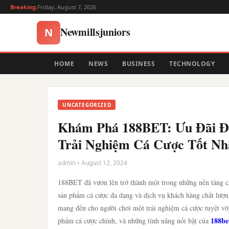
Breaking:
Friday, August 7, 2026
Newmillsjuniors
N
HOME
NEWS
BUSINESS
TECHNOLOGY
UNCATEGORIZED
Khám Phá 188BET: Ưu Đãi Đặ
Trải Nghiệm Cá Cược Tốt Nh
admin • August 12, 2024
188BET đã vươn lên trở thành một trong những nền tảng cá
sản phẩm cá cược đa dạng và dịch vụ khách hàng chất lượn
mang đến cho người chơi một trải nghiệm cá cược tuyệt vời 
188be
phẩm cá cược chính, và những tính năng nổi bật của