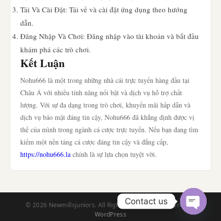
Tải Và Cài Đặt: Tải về và cài đặt ứng dụng theo hướng
dẫn.
Đăng Nhập Và Chơi: Đăng nhập vào tài khoản và bắt đầu
khám phá các trò chơi.
Kết Luận
Nohu666 là một trong những nhà cái trực tuyến hàng đầu tại
Châu Á với nhiều tính năng nổi bật và dịch vụ hỗ trợ chất
lượng. Với sự đa dạng trong trò chơi, khuyến mãi hấp dẫn và
dịch vụ bảo mật đáng tin cậy, Nohu666 đã khẳng định được vị
thế của mình trong ngành cá cược trực tuyến. Nếu bạn đang tìm
kiếm một nền tảng cá cược đáng tin cậy và đẳng cấp,
https://nohu666.la
chính là sự lựa chọn tuyệt vời.
Contact us
© 2026 Newmillsjuniors. All Rights Reserved. | Powered by
WordPress
Open