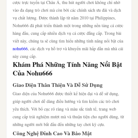
cược trực tuyến tại Châu Á, thu hút người chơi không chỉ nhờ
vào đa dạng trò chơi mà còn bởi các chính sách ưu đãi và dịch
vụ chất lượng. Được thành lập từ năm 2010 tại Philippines,
Nohu666 đã phát triển thành một trong những nền tảng cá cược
hàng đầu, cung cấp nhiều dịch vụ cá cược đẳng cấp. Trong bài
viết này, chúng ta sẽ cùng tìm hiểu những tính năng nổi bật của
nohu666
, các dịch vụ hỗ trợ và khuyến mãi hấp dẫn mà nhà cái
này cung cấp.
Khám Phá Những Tính Năng Nổi Bật
Của Nohu666
Giao Diện Thân Thiện Và Dễ Sử Dụng
Giao diện của Nohu666 được thiết kế hiện đại và dễ sử dụng,
giúp người chơi dễ dàng điều hướng và tìm kiếm các trò chơi
yêu thích. Với bố cục rõ ràng và màu sắc tinh tế, trang web
cung cấp trải nghiệm mượt mà và thuận tiện cho người dùng, từ
những người mới bắt đầu đến những tay chơi kỳ cựu.
Công Nghệ Đỉnh Cao Và Bảo Mật