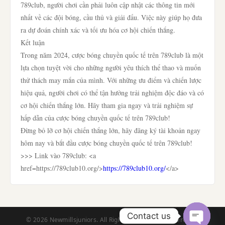
789club, người chơi cần phải luôn cập nhật các thông tin mới
nhất về các đội bóng, cầu thủ và giải đấu. Việc này giúp họ đưa
ra dự đoán chính xác và tối ưu hóa cơ hội chiến thắng.
Kết luận
Trong năm 2024, cược bóng chuyền quốc tế trên 789club là một
lựa chọn tuyệt vời cho những người yêu thích thể thao và muốn
thử thách may mắn của mình. Với những ưu điểm và chiến lược
hiệu quả, người chơi có thể tận hưởng trải nghiệm độc đáo và có
cơ hội chiến thắng lớn. Hãy tham gia ngay và trải nghiệm sự
hấp dẫn của cược bóng chuyền quốc tế trên 789club!
Đừng bỏ lỡ cơ hội chiến thắng lớn, hãy đăng ký tài khoản ngay
hôm nay và bắt đầu cược bóng chuyền quốc tế trên 789club!
>>> Link vào 789club: <a
href=https://789club10.org/>
https://789club10.org/
</a>
Contact us
© 2026 Newmillsjuniors. All Rights Reserved. | Powered by